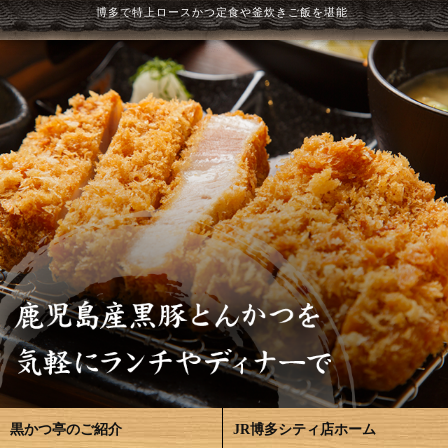
博多で特上ロースかつ定食や釜炊きご飯を堪能
黒かつ亭のご紹介
JR博多シティ店ホーム