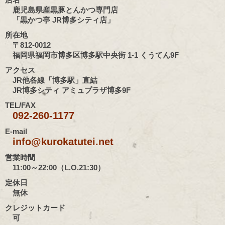
鹿児島県産黒豚とんかつ専門店
「黒かつ亭 JR博多シティ店」
所在地
〒812-0012
福岡県福岡市博多区博多駅中央街 1-1 くうてん9F
アクセス
JR他各線「博多駅」直結
JR博多シティ アミュプラザ博多9F
TEL/FAX
092-260-1177
E-mail
info@kurokatutei.net
営業時間
11:00～22:00（L.O.21:30）
定休日
無休
クレジットカード
可