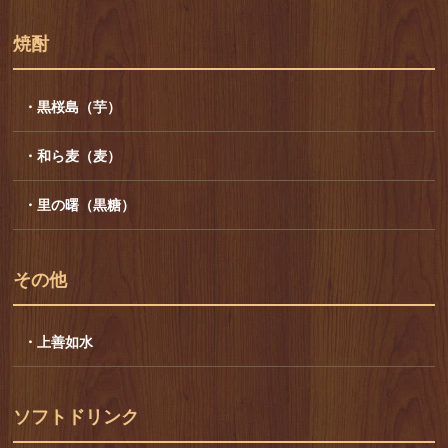
焼酎
・黒桜島（芋）
・和ら麦（麦）
・里の曙（黒糖）
その他
・上善如水
ソフトドリンク