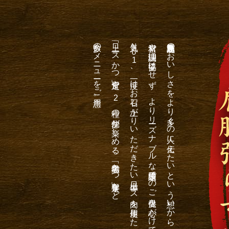
多数のメニューをご用意。
「上ロースかつ定食」や、
人気Ｎｏ
素材や調理法に妥協はせず、よりリーズナブルな価格設定でのご提供を心がけています。
鹿児島県産黒豚のおいしさをより多くの人に伝えたいという想いから、
1
、一度はお召し上がりいただきたい極上ロース肉を使用した
2
種の部位が楽しめる、名物「黒かつ亭定食」など