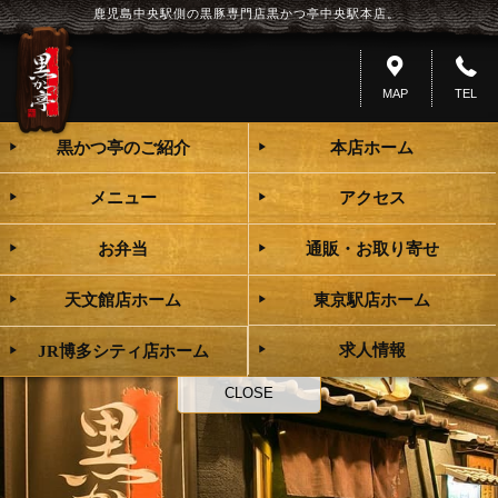
鹿児島中央駅側の黒豚専門店黒かつ亭中央駅本店。
MAP
TEL
黒かつ亭のご紹介
本店ホーム
メニュー
アクセス
お弁当
通販・お取り寄せ
天文館店ホーム
東京駅店ホーム
求人情報
JR博多シティ店ホーム