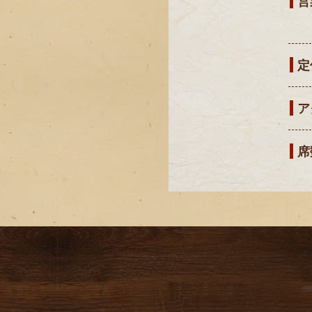
営
定
ア
席