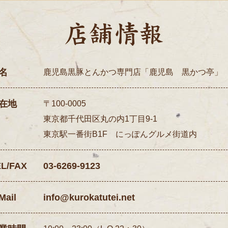
名
鹿児島黒豚とんかつ専門店「鹿児島 黒かつ亭」
在地
〒100-0005
東京都千代田区丸の内1丁目9-1
東京駅一番街B1F にっぽんグルメ街道内
EL/FAX
03-6269-9123
Mail
info@kurokatutei.net