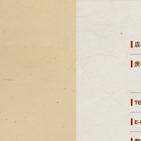
店
所
T
E-