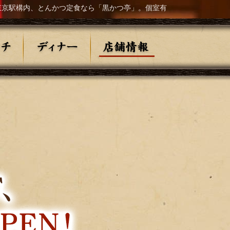
東京駅構内、とんかつ定食なら「黒かつ亭」。個室有