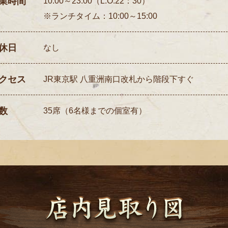
業時間
10:00～23:00（L.O.22：30）
※ランチタイム：10:00～15:00
休日
なし
クセス
JR東京駅 八重洲南口改札から階段下すぐ
数
35席（6名様までの個室有）