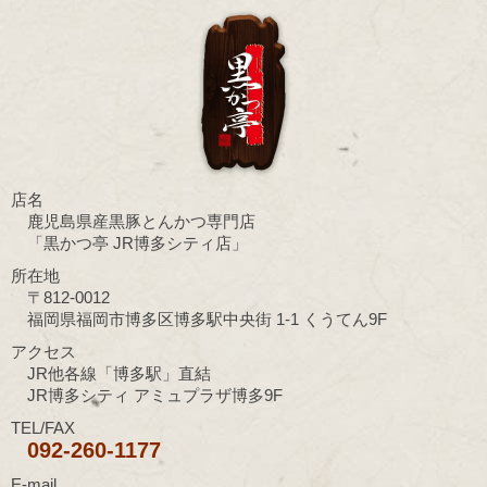
店名
鹿児島県産黒豚とんかつ専門店
「黒かつ亭 JR博多シティ店」
所在地
〒812-0012
福岡県福岡市博多区博多駅中央街 1-1 くうてん9F
アクセス
JR他各線「博多駅」直結
JR博多シティ アミュプラザ博多9F
TEL/FAX
092-260-1177
E-mail