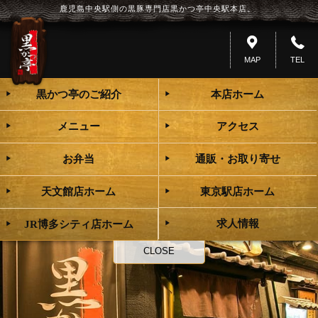
鹿児島中央駅側の黒豚専門店黒かつ亭中央駅本店。
MAP
TEL
黒かつ亭のご紹介
本店ホーム
メニュー
アクセス
お弁当
通販・お取り寄せ
天文館店ホーム
東京駅店ホーム
求人情報
JR博多シティ店ホーム