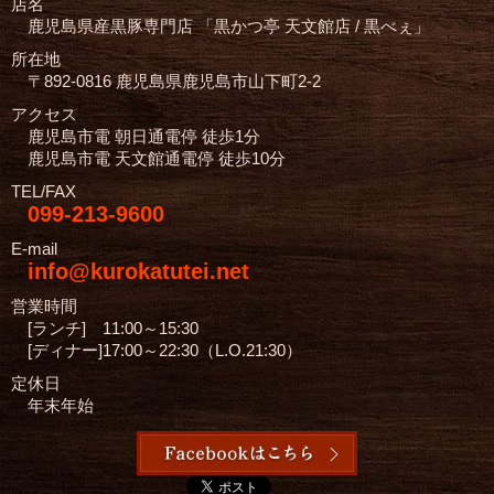
店名
鹿児島県産黒豚専門店
「黒かつ亭 天文館店 / 黒べぇ」
所在地
〒892-0816 鹿児島県鹿児島市山下町2-2
アクセス
鹿児島市電 朝日通電停 徒歩1分
鹿児島市電 天文館通電停 徒歩10分
TEL/FAX
099-213-9600
E-mail
info@kurokatutei.net
営業時間
[ランチ] 11:00～15:30
[ディナー]17:00～22:30（L.O.21:30）
定休日
年末年始