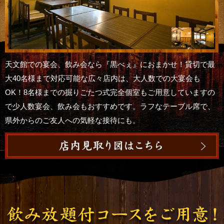
天文館での宴会、飲み会なら『黒べぇ』におまかせ！貸切で最
大40名様まで対応可能な広々店内は、大人数での大宴会も
OK！8名様までの掘りごたつ式完全個室もご用意していますの
で少人数宴会、飲み会もおすすめです。ラフなテーブル席で、
県外からのご友人への気軽な接待にも。