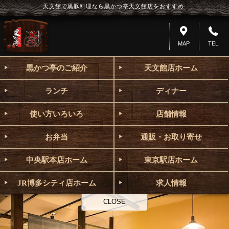
天文館で黒豚料理なら黒かつ亭天文館店をおすすめ
MAP
TEL
黒かつ亭のご紹介
天文館店ホーム
ランチ
ディナー
使い方いろいろ
店舗情報
お弁当
通販・お取り寄せ
中央駅本店ホーム
東京駅店ホーム
JR博多シティ店ホーム
求人情報