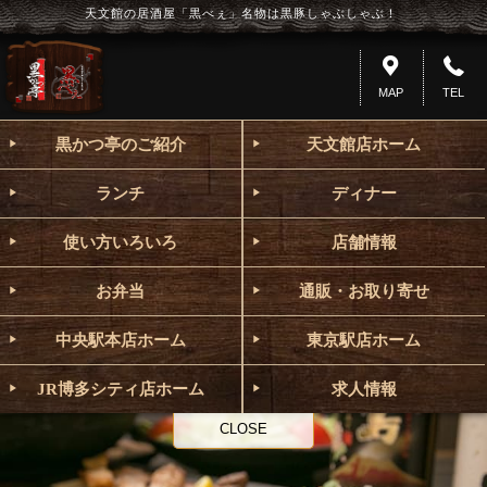
天文館の居酒屋「黒べぇ」名物は黒豚しゃぶしゃぶ！
MAP
TEL
黒かつ亭のご紹介
天文館店ホーム
ランチ
ディナー
使い方いろいろ
店舗情報
お弁当
通販・お取り寄せ
中央駅本店ホーム
東京駅店ホーム
JR博多シティ店ホーム
求人情報