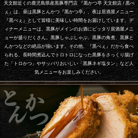
天文館近くの鹿児島県産黒豚専門店 『黒かつ亭 天文館店 / 黒べ
ぇ』は、昼は黒豚とんかつ『黒かつ亭』、夜は居酒屋メニュー
『黒べぇ』として皆様に美味しい時間をお届けしています。デ
ィナーメニューは、黒豚がメインのお酒にピッタリ居酒屋メニ
ューが盛りだくさん。黒豚しゃぶしゃぶ、黒豚の角煮、黒豚と
んかつなどの絶品が揃います。その他、『黒べぇ』だから食べ
られる、長時間煮込んでトロトロになった黒豚をさっくり揚げ
た「トロかつ」やサッパリおいしい「黒豚ネギ塩タン」など人
気メニューをお楽しみください。