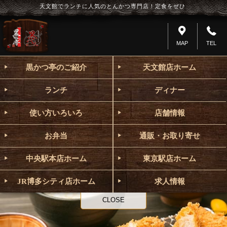
天文館でランチに人気のとんかつ専門店！定食をぜひ
MAP
TEL
黒かつ亭のご紹介
天文館店ホーム
ランチ
ディナー
使い方いろいろ
店舗情報
お弁当
通販・お取り寄せ
中央駅本店ホーム
東京駅店ホーム
JR博多シティ店ホーム
求人情報