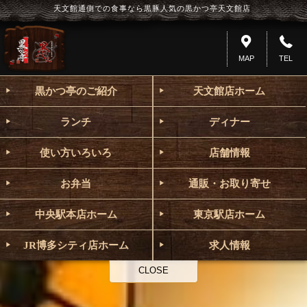
天文館通側での食事なら黒豚人気の黒かつ亭天文館店
MAP
TEL
黒かつ亭のご紹介
天文館店ホーム
ランチ
ディナー
使い方いろいろ
店舗情報
お弁当
通販・お取り寄せ
中央駅本店ホーム
東京駅店ホーム
JR博多シティ店ホーム
求人情報